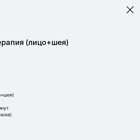
ерапия (лицо+шея)
а+шея)
инут
маска)